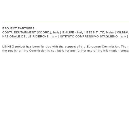
PROJECT PARTNERS:
COSTA EDUTAINMENT (COORD.), Italy | SI4LIFE - Italy | BE2BIT LTD, Malta | VIL
NAZIONALE DELLE RICERCHE, Italy | ISTITUTO COMPRENSIVO STAGLIENO, Italy 
LINNEO project has been funded with the support of the European Commission. The respo
the publisher; the Commission is not liable for any further use of the information conta