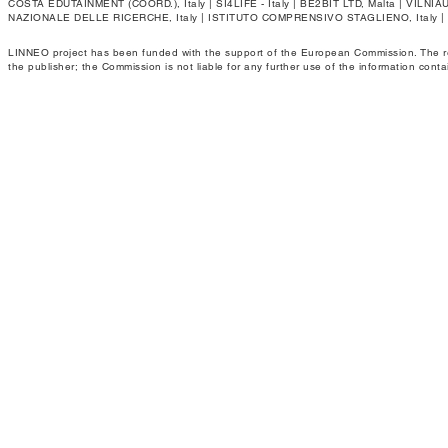
COSTA EDUTAINMENT (COORD.), Italy | SI4LIFE - Italy | BE2BIT LTD, Malta | VIL
NAZIONALE DELLE RICERCHE, Italy | ISTITUTO COMPRENSIVO STAGLIENO, Italy 
LINNEO project has been funded with the support of the European Commission. The respo
the publisher; the Commission is not liable for any further use of the information conta