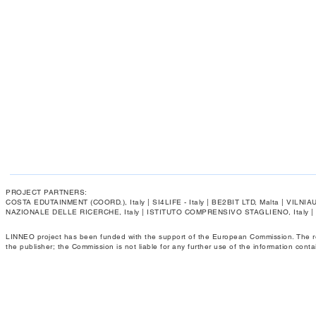
PROJECT PARTNERS:
COSTA EDUTAINMENT (COORD.), Italy | SI4LIFE - Italy | BE2BIT LTD, Malta | VIL
NAZIONALE DELLE RICERCHE, Italy | ISTITUTO COMPRENSIVO STAGLIENO, Italy 
LINNEO project has been funded with the support of the European Commission. The respo
the publisher; the Commission is not liable for any further use of the information conta