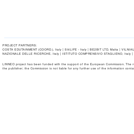
PROJECT PARTNERS:
COSTA EDUTAINMENT (COORD.), Italy | SI4LIFE - Italy | BE2BIT LTD, Malta | VIL
NAZIONALE DELLE RICERCHE, Italy | ISTITUTO COMPRENSIVO STAGLIENO, Italy 
LINNEO project has been funded with the support of the European Commission. The respo
the publisher; the Commission is not liable for any further use of the information conta