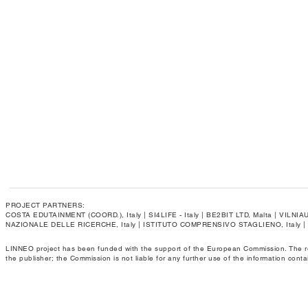
PROJECT PARTNERS:
COSTA EDUTAINMENT (COORD.), Italy | SI4LIFE - Italy | BE2BIT LTD, Malta | VIL
NAZIONALE DELLE RICERCHE, Italy | ISTITUTO COMPRENSIVO STAGLIENO, Italy 
LINNEO project has been funded with the support of the European Commission. The respo
the publisher; the Commission is not liable for any further use of the information conta