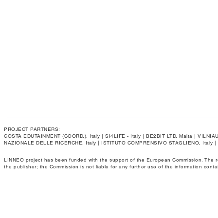
PROJECT PARTNERS:
COSTA EDUTAINMENT (COORD.), Italy | SI4LIFE - Italy | BE2BIT LTD, Malta | VIL
NAZIONALE DELLE RICERCHE, Italy | ISTITUTO COMPRENSIVO STAGLIENO, Italy 
LINNEO project has been funded with the support of the European Commission. The respo
the publisher; the Commission is not liable for any further use of the information conta