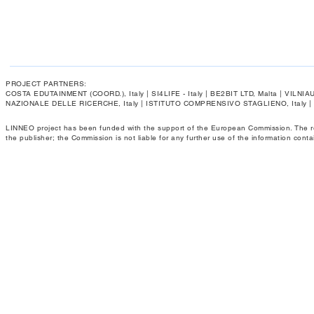
PROJECT PARTNERS:
COSTA EDUTAINMENT (COORD.), Italy | SI4LIFE - Italy | BE2BIT LTD, Malta | VIL
NAZIONALE DELLE RICERCHE, Italy | ISTITUTO COMPRENSIVO STAGLIENO, Italy 
LINNEO project has been funded with the support of the European Commission. The respo
the publisher; the Commission is not liable for any further use of the information conta