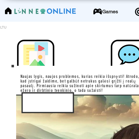
LinneoOnline
Games
LTU
Naujas lygis, naujos problemos, kurias reikia išspręsti! Atrodo
kad įstrigai žaidime, bet galbūt netrukus galėsi grįžti į realų
pasaulį. Pirmiausia reikia sužinoti apie skirtumus tarp natūral
ežero ir dirbtinio tvenkinio, o tada sužaisti!