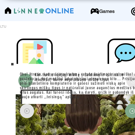
LinneoOnline
Games
LTU
Oho! Atrodo, kad esi įtraukta/as į vaizdo žaidimą ir esi miške! 
Kai turite idėją, eikite į žaidimą ir ištrinkite
pastebėjai, kad medžiai labai skiriasi vienas nuo kito... Prisij
medžius, kurie nepriklauso miško tipui
prie planšetinio kompiuterio ir galėsi sužinoti viską apie
skirtingus miškų tipus ir natūraliai juose augančius medžius 
kitus augalus. Kai turėsi idėją, ką daryti, grįžk ir pabandyk iš
naujo atkurti ,,teisingą" aplinką.