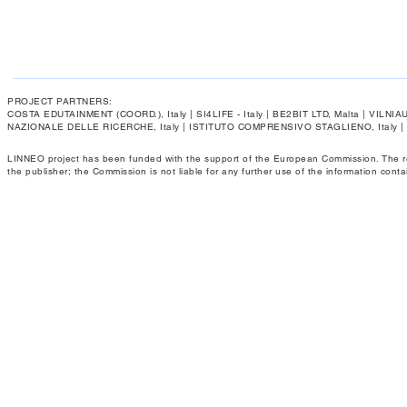
PROJECT PARTNERS:
COSTA EDUTAINMENT (COORD.), Italy | SI4LIFE - Italy | BE2BIT LTD, Malta | VIL
NAZIONALE DELLE RICERCHE, Italy | ISTITUTO COMPRENSIVO STAGLIENO, Italy 
LINNEO project has been funded with the support of the European Commission. The respo
the publisher; the Commission is not liable for any further use of the information conta